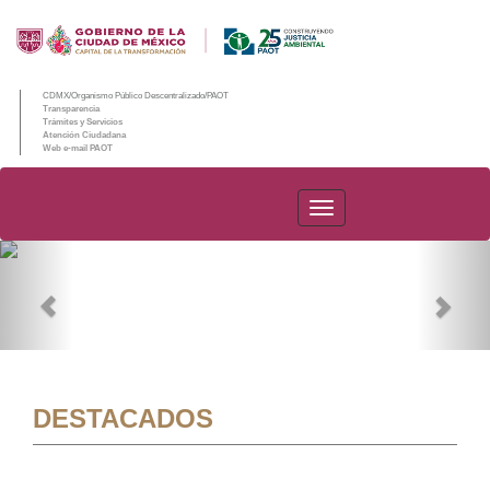
CDMX/Organismo Público Descentralizado/PAOT
Transparencia
Trámites y Servicios
Atención Ciudadana
Web e-mail PAOT
PAOT
Previous
Nex
DESTACADOS