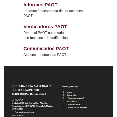
Informes PAOT
Información destacada de las acciones
PAOT
Verificadores PAOT
Personal PAOT autorizado
con funciones de verificación
Comunicados PAOT
Acciones destacadas PAOT
PROCURADURÍA AMBIENTAL Y
Navegación
DEL ORDENAMIENTO
Inicio
TERRITORIAL DE LA CDMX
Denuncia
¿Quiénes somos?
DIRECCIÓN
Micrositios
Medellín 202, Col. Roma Sur, Alcaldía
Comunicados
Cuauhtémoc, C.P. 06700, Ciudad de México
Consejo de Gobierno
WEB E-MAIL
Correo Institucional
TELÉFONO