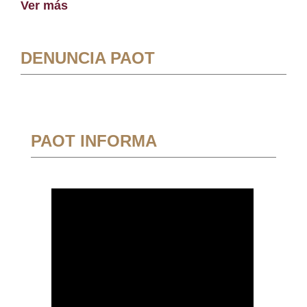
Ver más
DENUNCIA PAOT
PAOT INFORMA