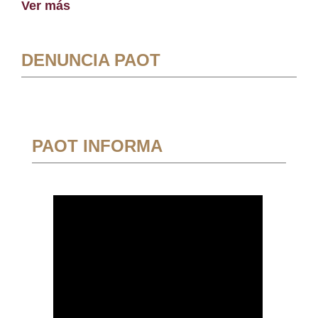
Ver más
DENUNCIA PAOT
PAOT INFORMA