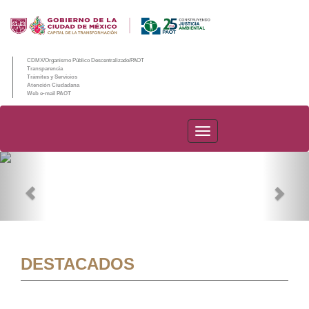
CDMX/Organismo Público Descentralizado/PAOT
Transparencia
Trámites y Servicios
Atención Ciudadana
Web e-mail PAOT
PAOT
Previous
Nex
DESTACADOS