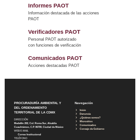
Informes PAOT
Información destacada de las acciones
PAOT
Verificadores PAOT
Personal PAOT autorizado
con funciones de verificación
Comunicados PAOT
Acciones destacadas PAOT
PROCURADURÍA AMBIENTAL Y
Navegación
DEL ORDENAMIENTO
Inicio
TERRITORIAL DE LA CDMX
Denuncia
¿Quiénes somos?
DIRECCIÓN
Micrositios
Medellín 202, Col. Roma Sur, Alcaldía
Comunicados
Cuauhtémoc, C.P. 06700, Ciudad de México
Consejo de Gobierno
WEB E-MAIL
Correo Institucional
TELÉFONO