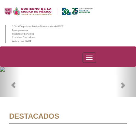
CDMX/Organismo Público Descentralizado/PAOT
Transparencia
Trámites y Servicios
Atención Ciudadana
Web e-mail PAOT
PAOT
Previous
Nex
DESTACADOS