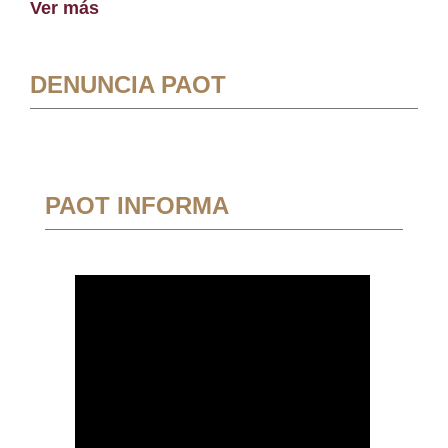
Ver más
DENUNCIA PAOT
PAOT INFORMA