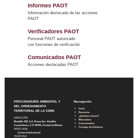
Informes PAOT
Información destacada de las acciones
PAOT
Verificadores PAOT
Personal PAOT autorizado
con funciones de verificación
Comunicados PAOT
Acciones destacadas PAOT
PROCURADURÍA AMBIENTAL Y
Navegación
DEL ORDENAMIENTO
Inicio
TERRITORIAL DE LA CDMX
Denuncia
¿Quiénes somos?
DIRECCIÓN
Micrositios
Medellín 202, Col. Roma Sur, Alcaldía
Comunicados
Cuauhtémoc, C.P. 06700, Ciudad de México
Consejo de Gobierno
WEB E-MAIL
Correo Institucional
TELÉFONO