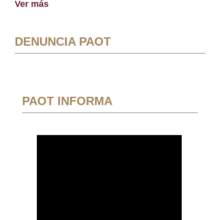
Ver más
DENUNCIA PAOT
PAOT INFORMA