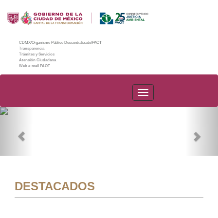
CDMX/Organismo Público Descentralizado/PAOT
Transparencia
Trámites y Servicios
Atención Ciudadana
Web e-mail PAOT
PAOT
Previous
Nex
DESTACADOS