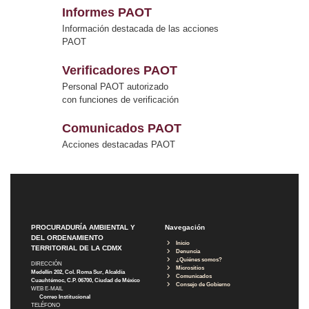
Informes PAOT
Información destacada de las acciones
PAOT
Verificadores PAOT
Personal PAOT autorizado
con funciones de verificación
Comunicados PAOT
Acciones destacadas PAOT
PROCURADURÍA AMBIENTAL Y
Navegación
DEL ORDENAMIENTO
Inicio
TERRITORIAL DE LA CDMX
Denuncia
¿Quiénes somos?
DIRECCIÓN
Micrositios
Medellín 202, Col. Roma Sur, Alcaldía
Comunicados
Cuauhtémoc, C.P. 06700, Ciudad de México
Consejo de Gobierno
WEB E-MAIL
Correo Institucional
TELÉFONO