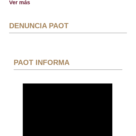
Ver más
DENUNCIA PAOT
PAOT INFORMA