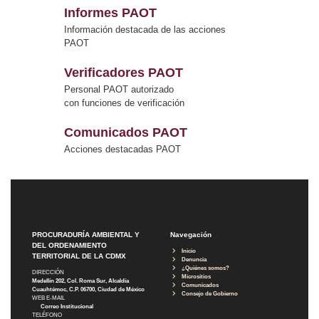
Informes PAOT
Información destacada de las acciones
PAOT
Verificadores PAOT
Personal PAOT autorizado
con funciones de verificación
Comunicados PAOT
Acciones destacadas PAOT
PROCURADURÍA AMBIENTAL Y
Navegación
DEL ORDENAMIENTO
Inicio
TERRITORIAL DE LA CDMX
Denuncia
¿Quiénes somos?
DIRECCIÓN
Micrositios
Medellín 202, Col. Roma Sur, Alcaldía
Comunicados
Cuauhtémoc, C.P. 06700, Ciudad de México
Consejo de Gobierno
WEB E-MAIL
Correo Institucional
TELÉFONO