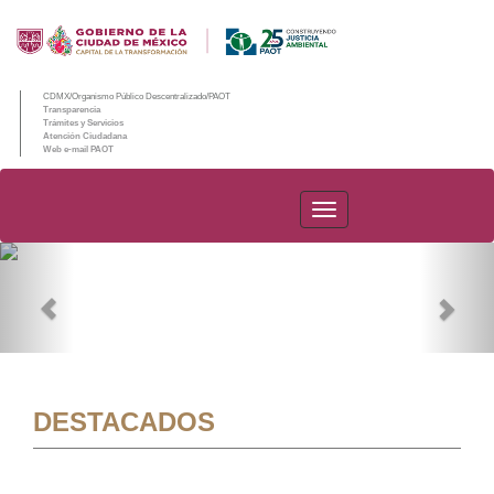
CDMX/Organismo Público Descentralizado/PAOT
Transparencia
Trámites y Servicios
Atención Ciudadana
Web e-mail PAOT
PAOT
Previous
Nex
DESTACADOS