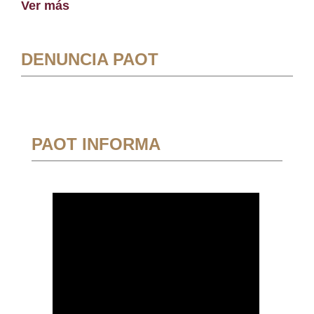
Ver más
DENUNCIA PAOT
PAOT INFORMA