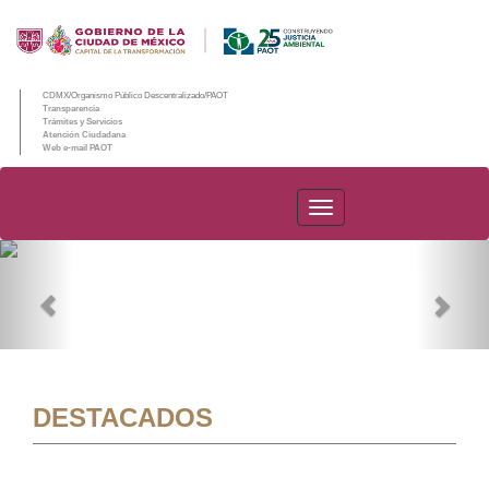
CDMX/Organismo Público Descentralizado/PAOT
Transparencia
Trámites y Servicios
Atención Ciudadana
Web e-mail PAOT
PAOT
Previous
Nex
DESTACADOS