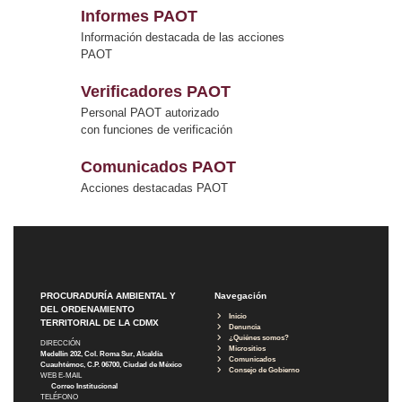
Informes PAOT
Información destacada de las acciones
PAOT
Verificadores PAOT
Personal PAOT autorizado
con funciones de verificación
Comunicados PAOT
Acciones destacadas PAOT
PROCURADURÍA AMBIENTAL Y
Navegación
DEL ORDENAMIENTO
Inicio
TERRITORIAL DE LA CDMX
Denuncia
¿Quiénes somos?
DIRECCIÓN
Micrositios
Medellín 202, Col. Roma Sur, Alcaldía
Comunicados
Cuauhtémoc, C.P. 06700, Ciudad de México
Consejo de Gobierno
WEB E-MAIL
Correo Institucional
TELÉFONO