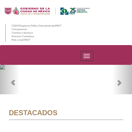
CDMX/Organismo Público Descentralizado/PAOT
Transparencia
Trámites y Servicios
Atención Ciudadana
Web e-mail PAOT
PAOT
Previous
Nex
DESTACADOS