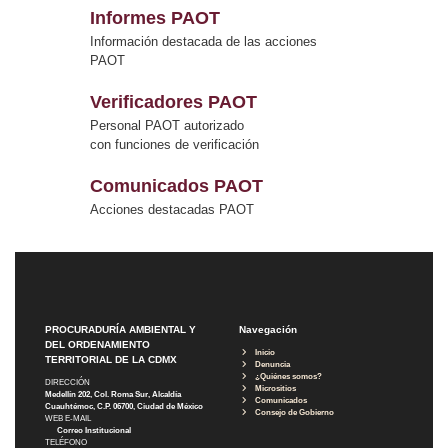
Informes PAOT
Información destacada de las acciones
PAOT
Verificadores PAOT
Personal PAOT autorizado
con funciones de verificación
Comunicados PAOT
Acciones destacadas PAOT
PROCURADURÍA AMBIENTAL Y
Navegación
DEL ORDENAMIENTO
Inicio
TERRITORIAL DE LA CDMX
Denuncia
¿Quiénes somos?
DIRECCIÓN
Micrositios
Medellín 202, Col. Roma Sur, Alcaldía
Comunicados
Cuauhtémoc, C.P. 06700, Ciudad de México
Consejo de Gobierno
WEB E-MAIL
Correo Institucional
TELÉFONO