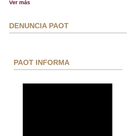
Ver más
DENUNCIA PAOT
PAOT INFORMA