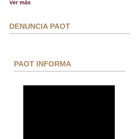
Ver más
DENUNCIA PAOT
PAOT INFORMA