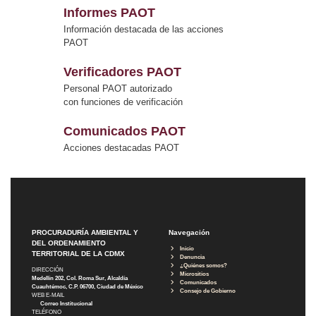
Informes PAOT
Información destacada de las acciones
PAOT
Verificadores PAOT
Personal PAOT autorizado
con funciones de verificación
Comunicados PAOT
Acciones destacadas PAOT
PROCURADURÍA AMBIENTAL Y
Navegación
DEL ORDENAMIENTO
Inicio
TERRITORIAL DE LA CDMX
Denuncia
¿Quiénes somos?
DIRECCIÓN
Micrositios
Medellín 202, Col. Roma Sur, Alcaldía
Comunicados
Cuauhtémoc, C.P. 06700, Ciudad de México
Consejo de Gobierno
WEB E-MAIL
Correo Institucional
TELÉFONO