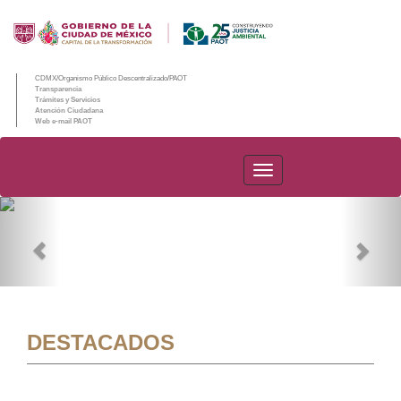
CDMX/Organismo Público Descentralizado/PAOT
Transparencia
Trámites y Servicios
Atención Ciudadana
Web e-mail PAOT
PAOT
Previous
Nex
DESTACADOS