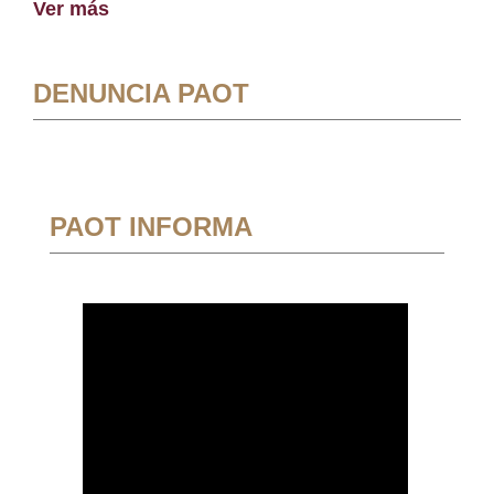
Ver más
DENUNCIA PAOT
PAOT INFORMA