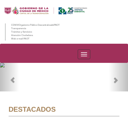
CDMX/Organismo Público Descentralizado/PAOT
Transparencia
Trámites y Servicios
Atención Ciudadana
Web e-mail PAOT
PAOT
Previous
Nex
DESTACADOS