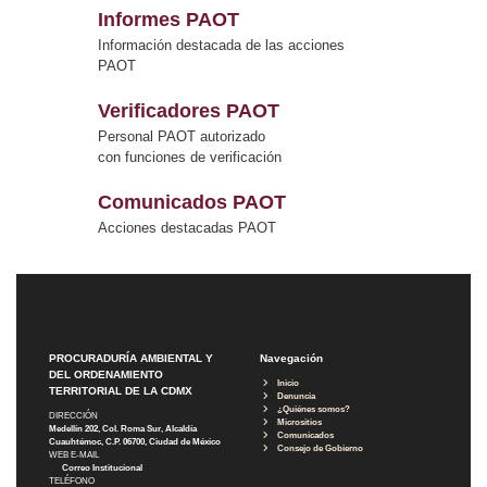
Informes PAOT
Información destacada de las acciones
PAOT
Verificadores PAOT
Personal PAOT autorizado
con funciones de verificación
Comunicados PAOT
Acciones destacadas PAOT
PROCURADURÍA AMBIENTAL Y
Navegación
DEL ORDENAMIENTO
Inicio
TERRITORIAL DE LA CDMX
Denuncia
¿Quiénes somos?
DIRECCIÓN
Micrositios
Medellín 202, Col. Roma Sur, Alcaldía
Comunicados
Cuauhtémoc, C.P. 06700, Ciudad de México
Consejo de Gobierno
WEB E-MAIL
Correo Institucional
TELÉFONO