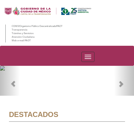
CDMX/Organismo Público Descentralizado/PAOT
Transparencia
Trámites y Servicios
Atención Ciudadana
Web e-mail PAOT
PAOT
Previous
Nex
DESTACADOS