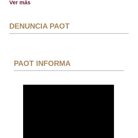
Ver más
DENUNCIA PAOT
PAOT INFORMA