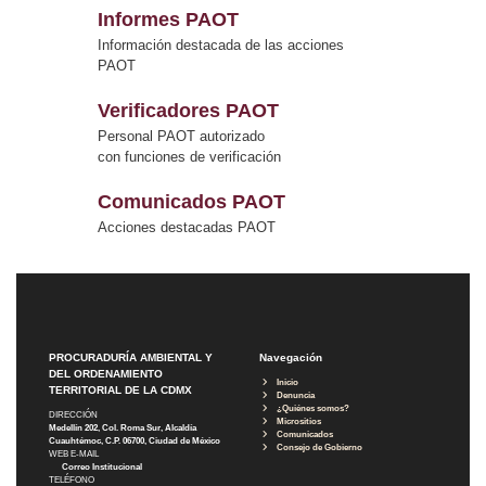
Informes PAOT
Información destacada de las acciones
PAOT
Verificadores PAOT
Personal PAOT autorizado
con funciones de verificación
Comunicados PAOT
Acciones destacadas PAOT
PROCURADURÍA AMBIENTAL Y
Navegación
DEL ORDENAMIENTO
Inicio
TERRITORIAL DE LA CDMX
Denuncia
¿Quiénes somos?
DIRECCIÓN
Micrositios
Medellín 202, Col. Roma Sur, Alcaldía
Comunicados
Cuauhtémoc, C.P. 06700, Ciudad de México
Consejo de Gobierno
WEB E-MAIL
Correo Institucional
TELÉFONO