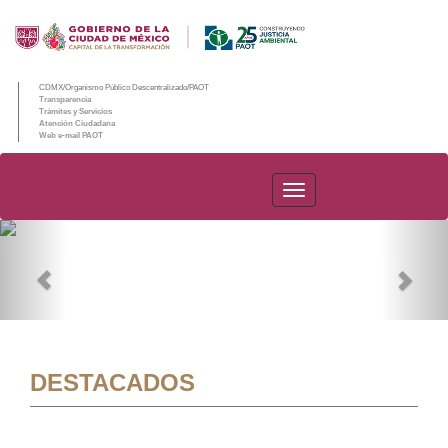
CDMX/Organismo Público Descentralizado/PAOT
Transparencia
Trámites y Servicios
Atención Ciudadana
Web e-mail PAOT
PAOT
Previous
Nex
DESTACADOS