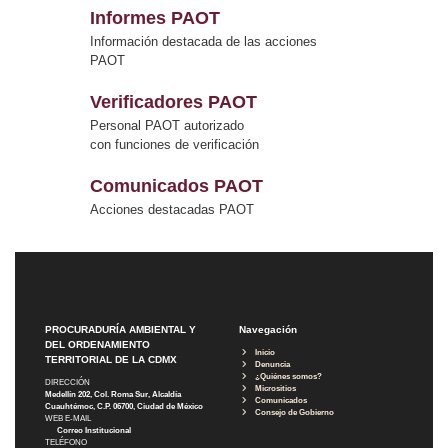
Informes PAOT
Información destacada de las acciones
PAOT
Verificadores PAOT
Personal PAOT autorizado
con funciones de verificación
Comunicados PAOT
Acciones destacadas PAOT
PROCURADURÍA AMBIENTAL Y
Navegación
DEL ORDENAMIENTO
Inicio
TERRITORIAL DE LA CDMX
Denuncia
¿Quiénes somos?
DIRECCIÓN
Micrositios
Medellín 202, Col. Roma Sur, Alcaldía
Comunicados
Cuauhtémoc, C.P. 06700, Ciudad de México
Consejo de Gobierno
WEB E-MAIL
Correo Institucional
TELÉFONO