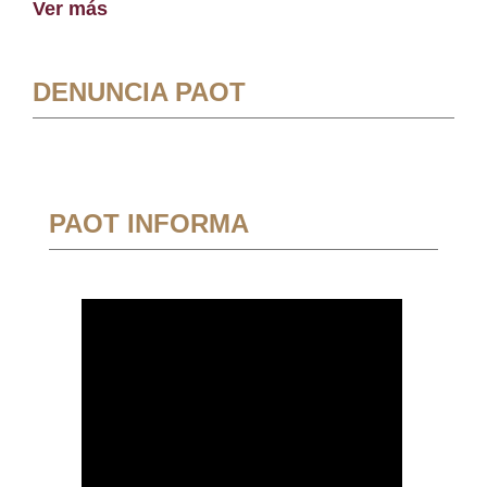
Ver más
DENUNCIA PAOT
PAOT INFORMA