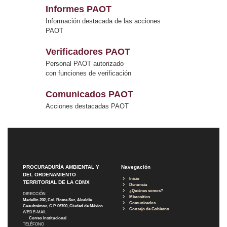
Informes PAOT
Información destacada de las acciones
PAOT
Verificadores PAOT
Personal PAOT autorizado
con funciones de verificación
Comunicados PAOT
Acciones destacadas PAOT
PROCURADURÍA AMBIENTAL Y
Navegación
DEL ORDENAMIENTO
Inicio
TERRITORIAL DE LA CDMX
Denuncia
¿Quiénes somos?
DIRECCIÓN
Micrositios
Medellín 202, Col. Roma Sur, Alcaldía
Comunicados
Cuauhtémoc, C.P. 06700, Ciudad de México
Consejo de Gobierno
WEB E-MAIL
Correo Institucional
TELÉFONO