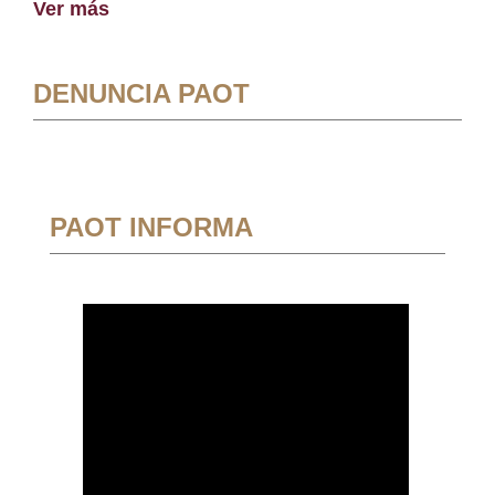
Ver más
DENUNCIA PAOT
PAOT INFORMA