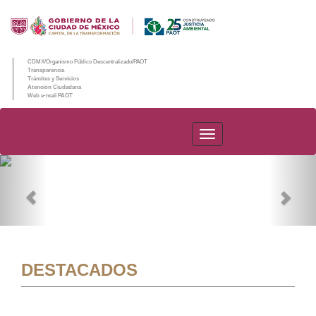
CDMX/Organismo Público Descentralizado/PAOT
Transparencia
Trámites y Servicios
Atención Ciudadana
Web e-mail PAOT
PAOT
Previous
Nex
DESTACADOS