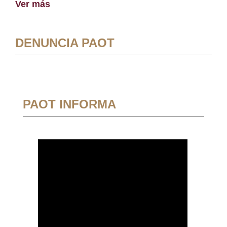
Ver más
DENUNCIA PAOT
PAOT INFORMA