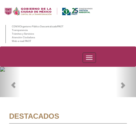
CDMX/Organismo Público Descentralizado/PAOT
Transparencia
Trámites y Servicios
Atención Ciudadana
Web e-mail PAOT
PAOT
Previous
Nex
DESTACADOS