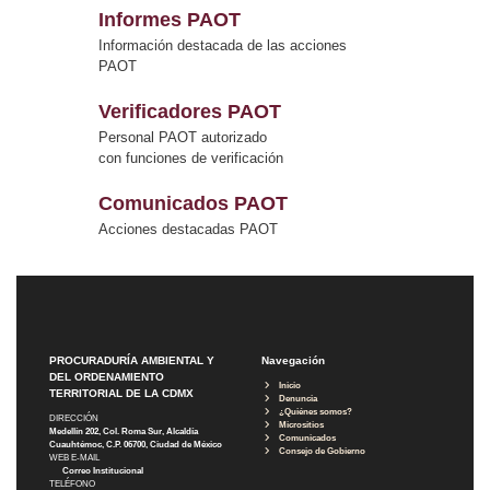
Informes PAOT
Información destacada de las acciones
PAOT
Verificadores PAOT
Personal PAOT autorizado
con funciones de verificación
Comunicados PAOT
Acciones destacadas PAOT
PROCURADURÍA AMBIENTAL Y
Navegación
DEL ORDENAMIENTO
Inicio
TERRITORIAL DE LA CDMX
Denuncia
¿Quiénes somos?
DIRECCIÓN
Micrositios
Medellín 202, Col. Roma Sur, Alcaldía
Comunicados
Cuauhtémoc, C.P. 06700, Ciudad de México
Consejo de Gobierno
WEB E-MAIL
Correo Institucional
TELÉFONO