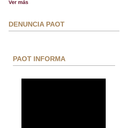
Ver más
DENUNCIA PAOT
PAOT INFORMA