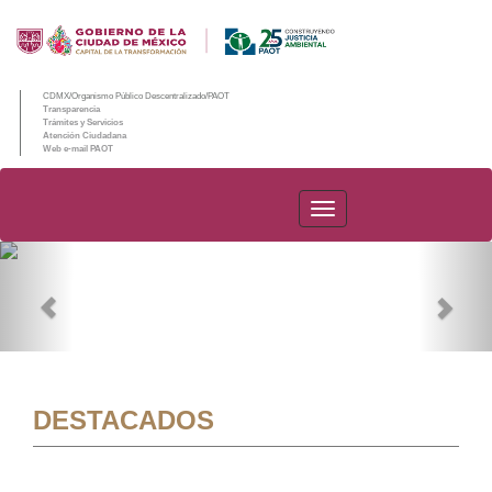
CDMX/Organismo Público Descentralizado/PAOT
Transparencia
Trámites y Servicios
Atención Ciudadana
Web e-mail PAOT
PAOT
Previous
Nex
DESTACADOS