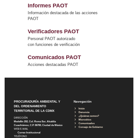
Informes PAOT
Información destacada de las acciones
PAOT
Verificadores PAOT
Personal PAOT autorizado
con funciones de verificación
Comunicados PAOT
Acciones destacadas PAOT
PROCURADURÍA AMBIENTAL Y
Navegación
DEL ORDENAMIENTO
Inicio
TERRITORIAL DE LA CDMX
Denuncia
¿Quiénes somos?
DIRECCIÓN
Micrositios
Medellín 202, Col. Roma Sur, Alcaldía
Comunicados
Cuauhtémoc, C.P. 06700, Ciudad de México
Consejo de Gobierno
WEB E-MAIL
Correo Institucional
TELÉFONO