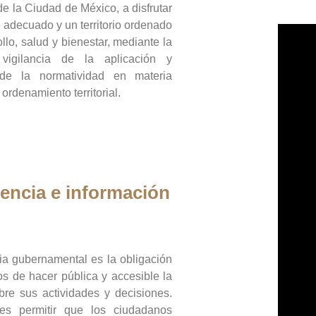
de la Ciudad de México, a disfrutar
 adecuado y un territorio ordenado
llo, salud y bienestar, mediante la
vigilancia de la aplicación y
 de la normatividad en materia
 ordenamiento territorial.
encia e información
ia gubernamental es la obligación
os de hacer pública y accesible la
bre sus actividades y decisiones.
es permitir que los ciudadanos