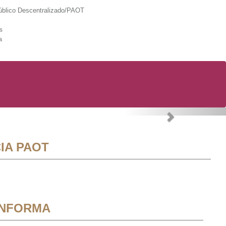
lico Descentralizado/PAOT
s
a
Next
IA PAOT
INFORMA