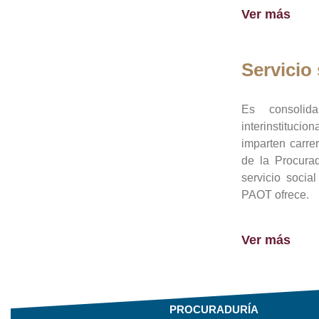
Ver más
Servicio 
Es consolid
interinstituci
imparten carre
de la Procura
servicio socia
PAOT ofrece.
Ver más
PROCURADURÍA