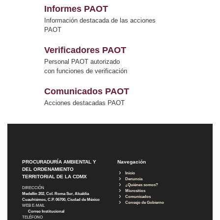
Informes PAOT
Información destacada de las acciones
PAOT
Verificadores PAOT
Personal PAOT autorizado
con funciones de verificación
Comunicados PAOT
Acciones destacadas PAOT
PROCURADURÍA AMBIENTAL Y
Navegación
DEL ORDENAMIENTO
Inicio
TERRITORIAL DE LA CDMX
Denuncia
¿Quiénes somos?
DIRECCIÓN
Micrositios
Medellín 202, Col. Roma Sur, Alcaldía
Comunicados
Cuauhtémoc, C.P. 06700, Ciudad de México
Consejo de Gobierno
WEB E-MAIL
Correo Institucional
TELÉFONO