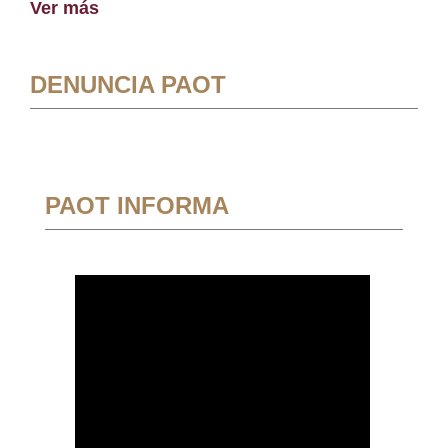
Ver más
DENUNCIA PAOT
PAOT INFORMA