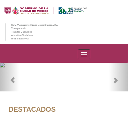
CDMX/Organismo Público Descentralizado/PAOT
Transparencia
Trámites y Servicios
Atención Ciudadana
Web e-mail PAOT
PAOT
Previous
Nex
DESTACADOS