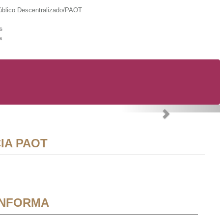
lico Descentralizado/PAOT
s
a
Next
IA PAOT
INFORMA