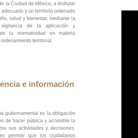
de la Ciudad de México, a disfrutar
 adecuado y un territorio ordenado
llo, salud y bienestar, mediante la
vigilancia de la aplicación y
 de la normatividad en materia
 ordenamiento territorial.
encia e información
ia gubernamental es la obligación
os de hacer pública y accesible la
bre sus actividades y decisiones.
es permitir que los ciudadanos