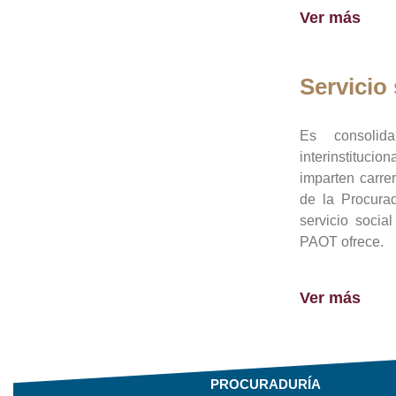
Ver más
Servicio 
Es consolid
interinstituci
imparten carre
de la Procura
servicio socia
PAOT ofrece.
Ver más
PROCURADURÍA