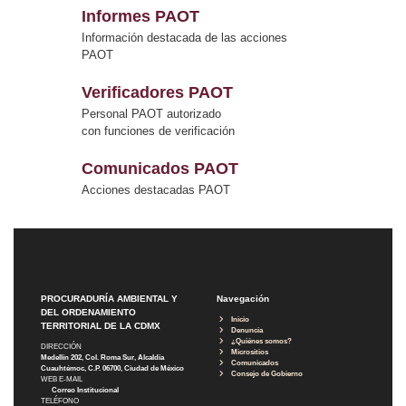
Informes PAOT
Información destacada de las acciones
PAOT
Verificadores PAOT
Personal PAOT autorizado
con funciones de verificación
Comunicados PAOT
Acciones destacadas PAOT
PROCURADURÍA AMBIENTAL Y
Navegación
DEL ORDENAMIENTO
Inicio
TERRITORIAL DE LA CDMX
Denuncia
¿Quiénes somos?
DIRECCIÓN
Micrositios
Medellín 202, Col. Roma Sur, Alcaldía
Comunicados
Cuauhtémoc, C.P. 06700, Ciudad de México
Consejo de Gobierno
WEB E-MAIL
Correo Institucional
TELÉFONO