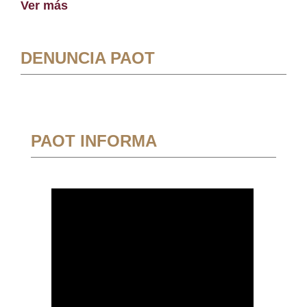
Ver más
DENUNCIA PAOT
PAOT INFORMA