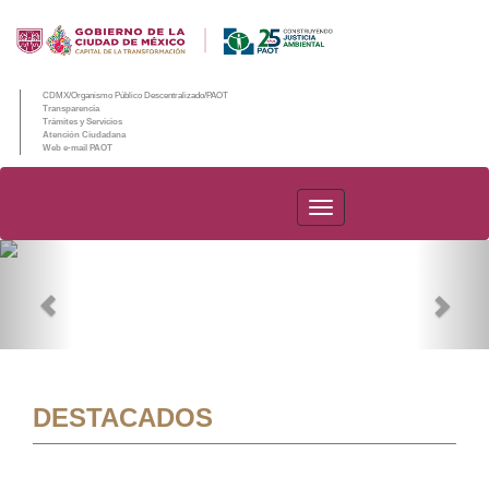
CDMX/Organismo Público Descentralizado/PAOT
Transparencia
Trámites y Servicios
Atención Ciudadana
Web e-mail PAOT
PAOT
Previous
Nex
DESTACADOS