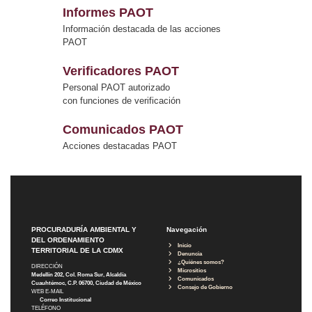
Informes PAOT
Información destacada de las acciones
PAOT
Verificadores PAOT
Personal PAOT autorizado
con funciones de verificación
Comunicados PAOT
Acciones destacadas PAOT
PROCURADURÍA AMBIENTAL Y
Navegación
DEL ORDENAMIENTO
Inicio
TERRITORIAL DE LA CDMX
Denuncia
¿Quiénes somos?
DIRECCIÓN
Micrositios
Medellín 202, Col. Roma Sur, Alcaldía
Comunicados
Cuauhtémoc, C.P. 06700, Ciudad de México
Consejo de Gobierno
WEB E-MAIL
Correo Institucional
TELÉFONO