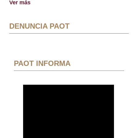
Ver más
DENUNCIA PAOT
PAOT INFORMA