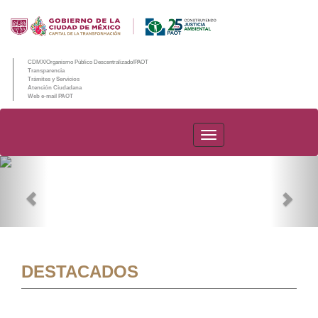
CDMX/Organismo Público Descentralizado/PAOT
Transparencia
Trámites y Servicios
Atención Ciudadana
Web e-mail PAOT
PAOT
Previous
Nex
DESTACADOS