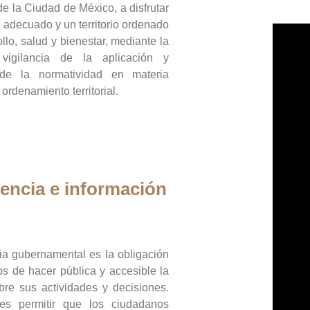
de la Ciudad de México, a disfrutar
 adecuado y un territorio ordenado
llo, salud y bienestar, mediante la
vigilancia de la aplicación y
 de la normatividad en materia
 ordenamiento territorial.
encia e información
ia gubernamental es la obligación
os de hacer pública y accesible la
bre sus actividades y decisiones.
es permitir que los ciudadanos