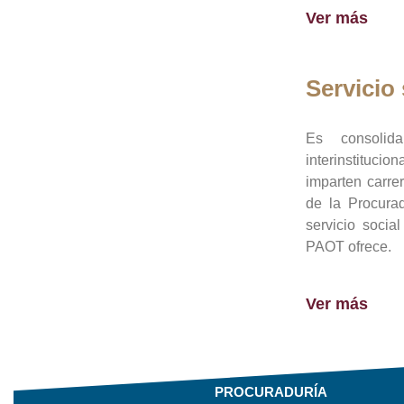
Ver más
Servicio 
Es consolid
interinstituci
imparten carre
de la Procura
servicio socia
PAOT ofrece.
Ver más
PROCURADURÍA