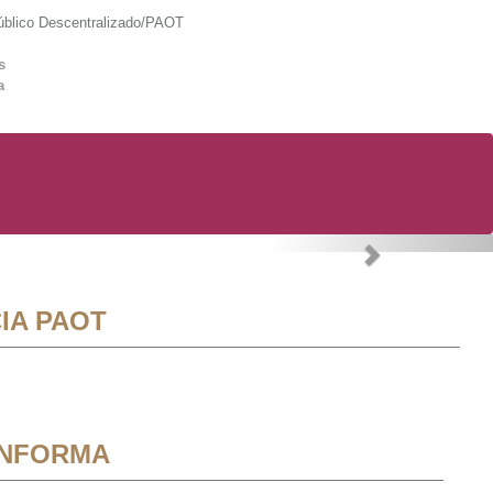
lico Descentralizado/PAOT
s
a
Next
IA PAOT
INFORMA