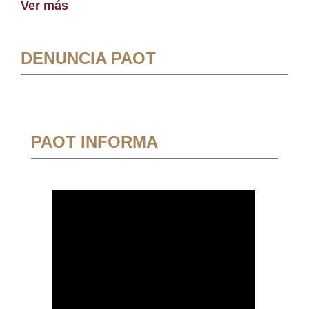
Ver más
DENUNCIA PAOT
PAOT INFORMA