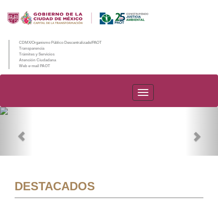
CDMX/Organismo Público Descentralizado/PAOT
Transparencia
Trámites y Servicios
Atención Ciudadana
Web e-mail PAOT
PAOT
Previous
Nex
DESTACADOS