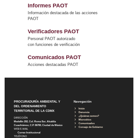
Informes PAOT
Información destacada de las acciones
PAOT
Verificadores PAOT
Personal PAOT autorizado
con funciones de verificación
Comunicados PAOT
Acciones destacadas PAOT
PROCURADURÍA AMBIENTAL Y
Navegación
DEL ORDENAMIENTO
Inicio
TERRITORIAL DE LA CDMX
Denuncia
¿Quiénes somos?
DIRECCIÓN
Micrositios
Medellín 202, Col. Roma Sur, Alcaldía
Comunicados
Cuauhtémoc, C.P. 06700, Ciudad de México
Consejo de Gobierno
WEB E-MAIL
Correo Institucional
TELÉFONO