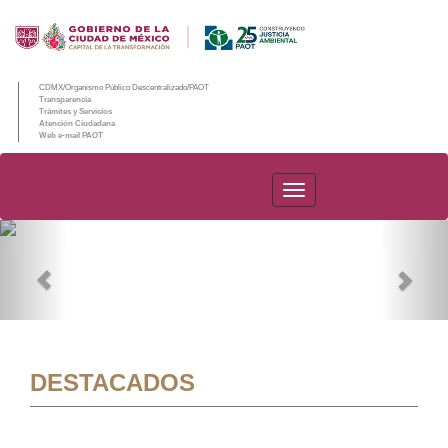
CDMX/Organismo Público Descentralizado/PAOT
Transparencia
Trámites y Servicios
Atención Ciudadana
Web e-mail PAOT
PAOT
Previous
Nex
DESTACADOS