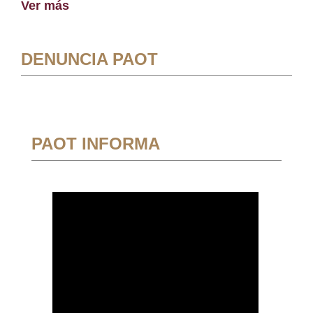
Ver más
DENUNCIA PAOT
PAOT INFORMA