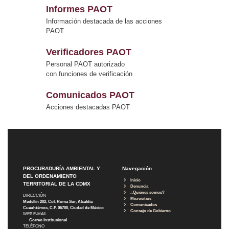
Informes PAOT
Información destacada de las acciones
PAOT
Verificadores PAOT
Personal PAOT autorizado
con funciones de verificación
Comunicados PAOT
Acciones destacadas PAOT
PROCURADURÍA AMBIENTAL Y
Navegación
DEL ORDENAMIENTO
Inicio
TERRITORIAL DE LA CDMX
Denuncia
¿Quiénes somos?
DIRECCIÓN
Micrositios
Medellín 202, Col. Roma Sur, Alcaldía
Comunicados
Cuauhtémoc, C.P. 06700, Ciudad de México
Consejo de Gobierno
WEB E-MAIL
Correo Institucional
TELÉFONO