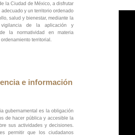
de la Ciudad de México, a disfrutar
 adecuado y un territorio ordenado
llo, salud y bienestar, mediante la
vigilancia de la aplicación y
 de la normatividad en materia
 ordenamiento territorial.
encia e información
ia gubernamental es la obligación
os de hacer pública y accesible la
bre sus actividades y decisiones.
es permitir que los ciudadanos