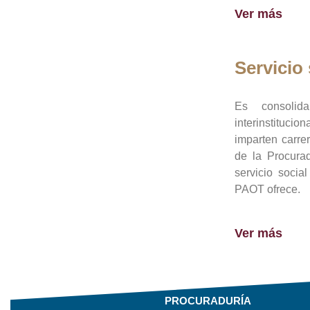
Ver más
Servicio 
Es consolid
interinstituci
imparten carre
de la Procura
servicio socia
PAOT ofrece.
Ver más
PROCURADURÍA