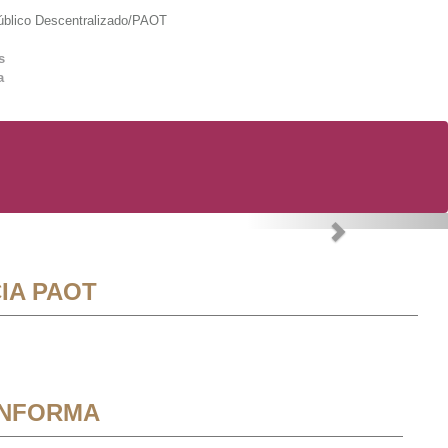
lico Descentralizado/PAOT
s
a
Next
IA PAOT
INFORMA