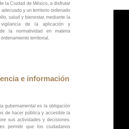
de la Ciudad de México, a disfrutar
 adecuado y un territorio ordenado
llo, salud y bienestar, mediante la
vigilancia de la aplicación y
 de la normatividad en materia
 ordenamiento territorial.
encia e información
ia gubernamental es la obligación
os de hacer pública y accesible la
bre sus actividades y decisiones.
es permitir que los ciudadanos