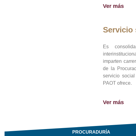
Ver más
Servicio 
Es consolid
interinstituci
imparten carre
de la Procura
servicio socia
PAOT ofrece.
Ver más
PROCURADURÍA