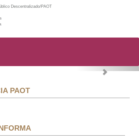
lico Descentralizado/PAOT
s
a
Next
IA PAOT
INFORMA