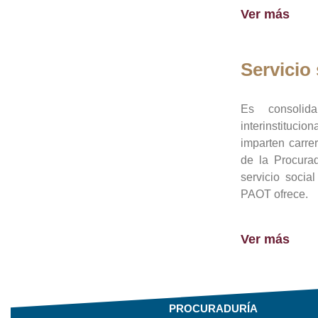
Ver más
Servicio 
Es consolid
interinstituci
imparten carre
de la Procura
servicio socia
PAOT ofrece.
Ver más
PROCURADURÍA