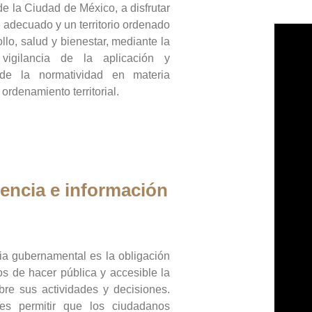
de la Ciudad de México, a disfrutar
 adecuado y un territorio ordenado
llo, salud y bienestar, mediante la
vigilancia de la aplicación y
 de la normatividad en materia
 ordenamiento territorial.
encia e información
ia gubernamental es la obligación
os de hacer pública y accesible la
bre sus actividades y decisiones.
es permitir que los ciudadanos