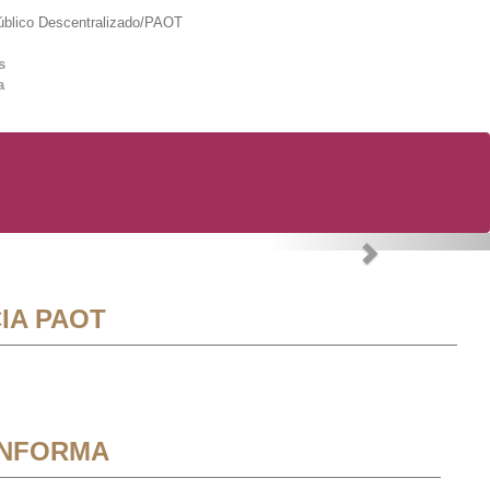
lico Descentralizado/PAOT
s
a
Next
IA PAOT
INFORMA