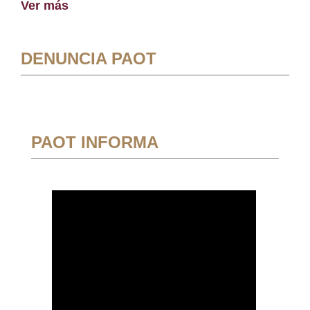
Ver más
DENUNCIA PAOT
PAOT INFORMA