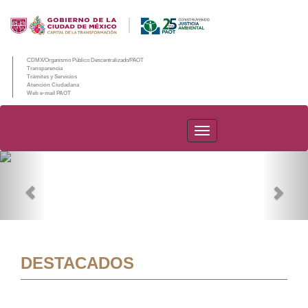
CDMX/Organismo Público Descentralizado/PAOT
Transparencia
Trámites y Servicios
Atención Ciudadana
Web e-mail PAOT
PAOT
Previous
Nex
DESTACADOS