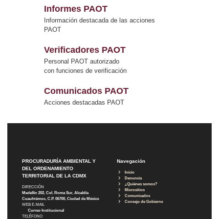
Informes PAOT
Información destacada de las acciones
PAOT
Verificadores PAOT
Personal PAOT autorizado
con funciones de verificación
Comunicados PAOT
Acciones destacadas PAOT
PROCURADURÍA AMBIENTAL Y
Navegación
DEL ORDENAMIENTO
Inicio
TERRITORIAL DE LA CDMX
Denuncia
¿Quiénes somos?
DIRECCIÓN
Micrositios
Medellín 202, Col. Roma Sur, Alcaldía
Comunicados
Cuauhtémoc, C.P. 06700, Ciudad de México
Consejo de Gobierno
WEB E-MAIL
Correo Institucional
TELÉFONO