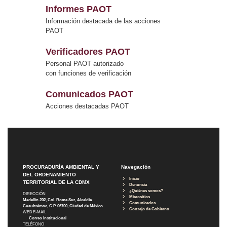
Informes PAOT
Información destacada de las acciones
PAOT
Verificadores PAOT
Personal PAOT autorizado
con funciones de verificación
Comunicados PAOT
Acciones destacadas PAOT
PROCURADURÍA AMBIENTAL Y
Navegación
DEL ORDENAMIENTO
Inicio
TERRITORIAL DE LA CDMX
Denuncia
¿Quiénes somos?
DIRECCIÓN
Micrositios
Medellín 202, Col. Roma Sur, Alcaldía
Comunicados
Cuauhtémoc, C.P. 06700, Ciudad de México
Consejo de Gobierno
WEB E-MAIL
Correo Institucional
TELÉFONO