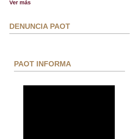
Ver más
DENUNCIA PAOT
PAOT INFORMA