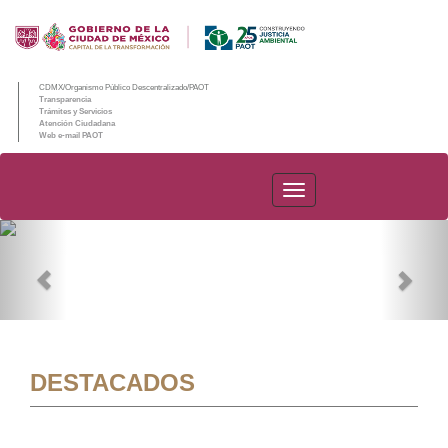
CDMX/Organismo Público Descentralizado/PAOT
Transparencia
Trámites y Servicios
Atención Ciudadana
Web e-mail PAOT
PAOT
Previous
Nex
DESTACADOS