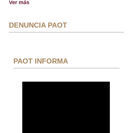
Ver más
DENUNCIA PAOT
PAOT INFORMA