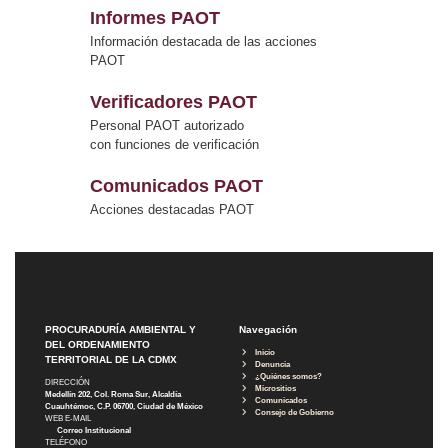
Informes PAOT
Información destacada de las acciones
PAOT
Verificadores PAOT
Personal PAOT autorizado
con funciones de verificación
Comunicados PAOT
Acciones destacadas PAOT
PROCURADURÍA AMBIENTAL Y
Navegación
DEL ORDENAMIENTO
Inicio
TERRITORIAL DE LA CDMX
Denuncia
¿Quiénes somos?
DIRECCIÓN
Micrositios
Medellín 202, Col. Roma Sur, Alcaldía
Comunicados
Cuauhtémoc, C.P. 06700, Ciudad de México
Consejo de Gobierno
WEB E-MAIL
Correo Institucional
TELÉFONO