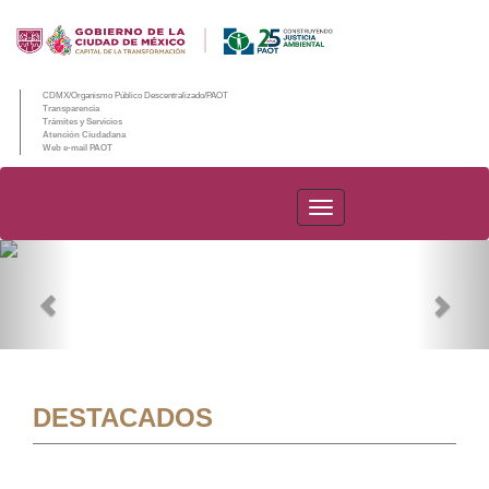
CDMX/Organismo Público Descentralizado/PAOT
Transparencia
Trámites y Servicios
Atención Ciudadana
Web e-mail PAOT
PAOT
Previous
Nex
DESTACADOS