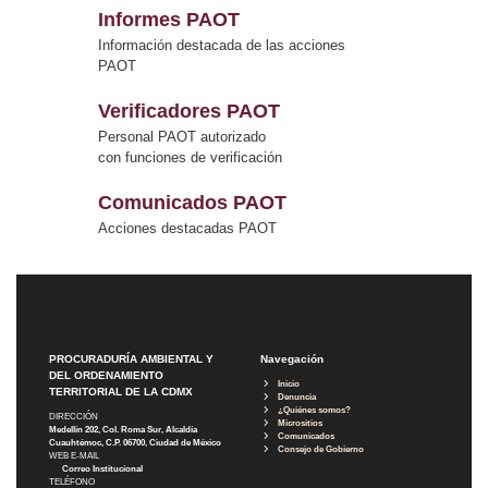
Informes PAOT
Información destacada de las acciones
PAOT
Verificadores PAOT
Personal PAOT autorizado
con funciones de verificación
Comunicados PAOT
Acciones destacadas PAOT
PROCURADURÍA AMBIENTAL Y
Navegación
DEL ORDENAMIENTO
Inicio
TERRITORIAL DE LA CDMX
Denuncia
¿Quiénes somos?
DIRECCIÓN
Micrositios
Medellín 202, Col. Roma Sur, Alcaldía
Comunicados
Cuauhtémoc, C.P. 06700, Ciudad de México
Consejo de Gobierno
WEB E-MAIL
Correo Institucional
TELÉFONO