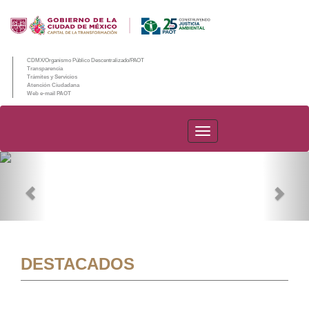
CDMX/Organismo Público Descentralizado/PAOT
Transparencia
Trámites y Servicios
Atención Ciudadana
Web e-mail PAOT
PAOT
Previous
Nex
DESTACADOS