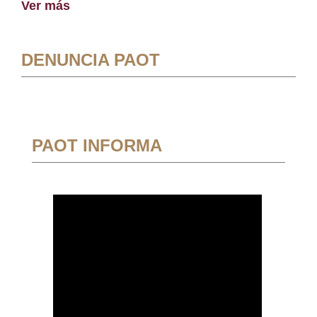
Ver más
DENUNCIA PAOT
PAOT INFORMA