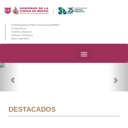
CDMX/Organismo Público Descentralizado/PAOT
Transparencia
Trámites y Servicios
Atención Ciudadana
Web e-mail PAOT
PAOT
Previous
Nex
DESTACADOS