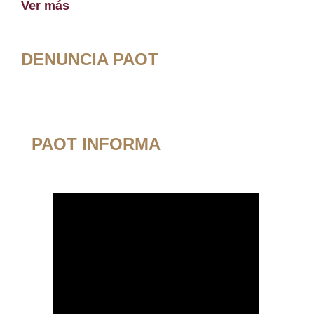
Ver más
DENUNCIA PAOT
PAOT INFORMA