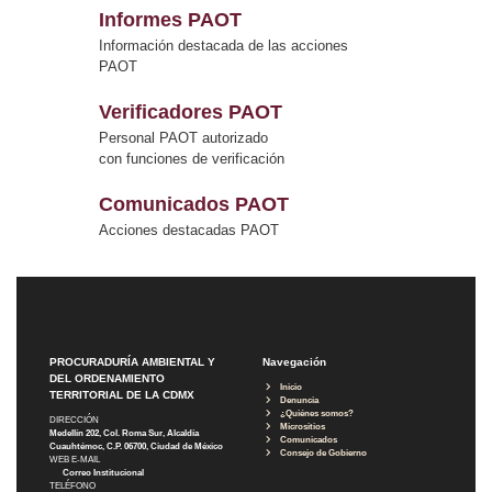
Informes PAOT
Información destacada de las acciones
PAOT
Verificadores PAOT
Personal PAOT autorizado
con funciones de verificación
Comunicados PAOT
Acciones destacadas PAOT
PROCURADURÍA AMBIENTAL Y
Navegación
DEL ORDENAMIENTO
Inicio
TERRITORIAL DE LA CDMX
Denuncia
¿Quiénes somos?
DIRECCIÓN
Micrositios
Medellín 202, Col. Roma Sur, Alcaldía
Comunicados
Cuauhtémoc, C.P. 06700, Ciudad de México
Consejo de Gobierno
WEB E-MAIL
Correo Institucional
TELÉFONO