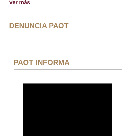
Ver más
DENUNCIA PAOT
PAOT INFORMA