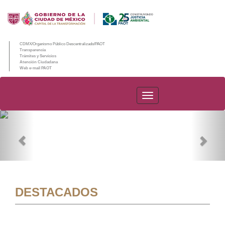
CDMX/Organismo Público Descentralizado/PAOT
Transparencia
Trámites y Servicios
Atención Ciudadana
Web e-mail PAOT
PAOT
Previous
Nex
DESTACADOS