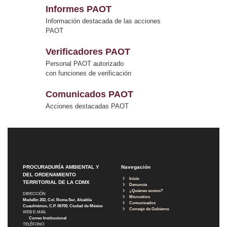
Informes PAOT
Información destacada de las acciones
PAOT
Verificadores PAOT
Personal PAOT autorizado
con funciones de verificación
Comunicados PAOT
Acciones destacadas PAOT
PROCURADURÍA AMBIENTAL Y
Navegación
DEL ORDENAMIENTO
Inicio
TERRITORIAL DE LA CDMX
Denuncia
¿Quiénes somos?
DIRECCIÓN
Micrositios
Medellín 202, Col. Roma Sur, Alcaldía
Comunicados
Cuauhtémoc, C.P. 06700, Ciudad de México
Consejo de Gobierno
WEB E-MAIL
Correo Institucional
TELÉFONO