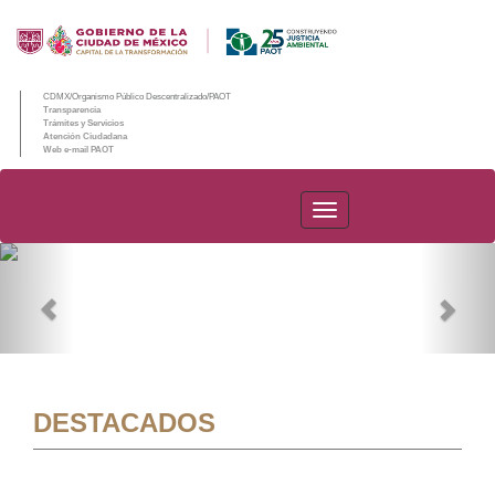
CDMX/Organismo Público Descentralizado/PAOT
Transparencia
Trámites y Servicios
Atención Ciudadana
Web e-mail PAOT
PAOT
Previous
Nex
DESTACADOS