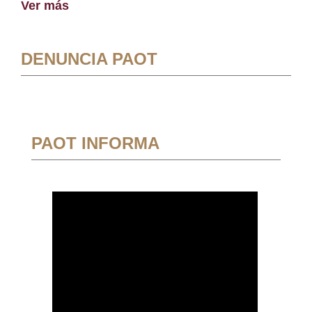
Ver más
DENUNCIA PAOT
PAOT INFORMA