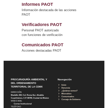
Informes PAOT
Información destacada de las acciones
PAOT
Verificadores PAOT
Personal PAOT autorizado
con funciones de verificación
Comunicados PAOT
Acciones destacadas PAOT
PROCURADURÍA AMBIENTAL Y
Navegación
DEL ORDENAMIENTO
Inicio
TERRITORIAL DE LA CDMX
Denuncia
¿Quiénes somos?
DIRECCIÓN
Micrositios
Medellín 202, Col. Roma Sur, Alcaldía
Comunicados
Cuauhtémoc, C.P. 06700, Ciudad de México
Consejo de Gobierno
WEB E-MAIL
Correo Institucional
TELÉFONO