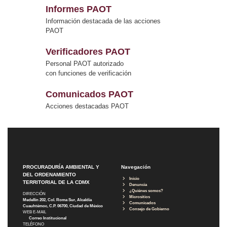
Informes PAOT
Información destacada de las acciones
PAOT
Verificadores PAOT
Personal PAOT autorizado
con funciones de verificación
Comunicados PAOT
Acciones destacadas PAOT
PROCURADURÍA AMBIENTAL Y
Navegación
DEL ORDENAMIENTO
Inicio
TERRITORIAL DE LA CDMX
Denuncia
¿Quiénes somos?
DIRECCIÓN
Micrositios
Medellín 202, Col. Roma Sur, Alcaldía
Comunicados
Cuauhtémoc, C.P. 06700, Ciudad de México
Consejo de Gobierno
WEB E-MAIL
Correo Institucional
TELÉFONO