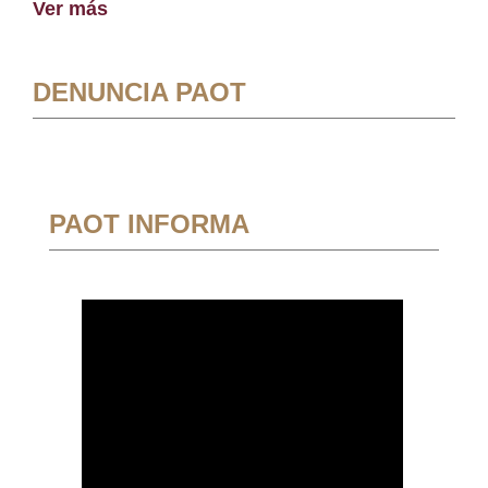
Ver más
DENUNCIA PAOT
PAOT INFORMA