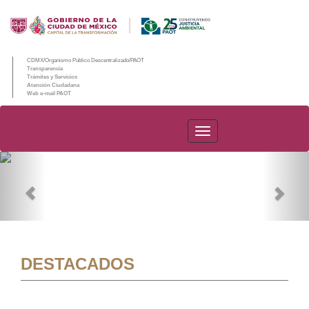
CDMX/Organismo Público Descentralizado/PAOT
Transparencia
Trámites y Servicios
Atención Ciudadana
Web e-mail PAOT
PAOT
Previous
Nex
DESTACADOS