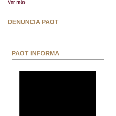
Ver más
DENUNCIA PAOT
PAOT INFORMA