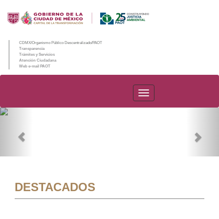
CDMX/Organismo Público Descentralizado/PAOT
Transparencia
Trámites y Servicios
Atención Ciudadana
Web e-mail PAOT
PAOT
Previous
Nex
DESTACADOS