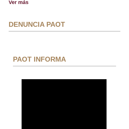
Ver más
DENUNCIA PAOT
PAOT INFORMA