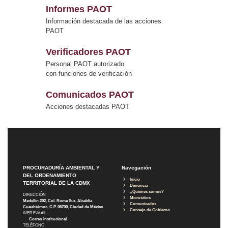
Informes PAOT
Información destacada de las acciones
PAOT
Verificadores PAOT
Personal PAOT autorizado
con funciones de verificación
Comunicados PAOT
Acciones destacadas PAOT
PROCURADURÍA AMBIENTAL Y
Navegación
DEL ORDENAMIENTO
Inicio
TERRITORIAL DE LA CDMX
Denuncia
¿Quiénes somos?
DIRECCIÓN
Micrositios
Medellín 202, Col. Roma Sur, Alcaldía
Comunicados
Cuauhtémoc, C.P. 06700, Ciudad de México
Consejo de Gobierno
WEB E-MAIL
Correo Institucional
TELÉFONO