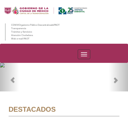
CDMX/Organismo Público Descentralizado/PAOT
Transparencia
Trámites y Servicios
Atención Ciudadana
Web e-mail PAOT
PAOT
Previous
Nex
DESTACADOS