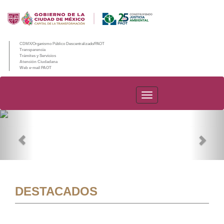
CDMX/Organismo Público Descentralizado/PAOT
Transparencia
Trámites y Servicios
Atención Ciudadana
Web e-mail PAOT
PAOT
Previous
Nex
DESTACADOS