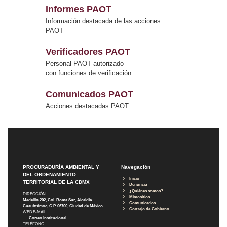
Informes PAOT
Información destacada de las acciones
PAOT
Verificadores PAOT
Personal PAOT autorizado
con funciones de verificación
Comunicados PAOT
Acciones destacadas PAOT
PROCURADURÍA AMBIENTAL Y
Navegación
DEL ORDENAMIENTO
Inicio
TERRITORIAL DE LA CDMX
Denuncia
¿Quiénes somos?
DIRECCIÓN
Micrositios
Medellín 202, Col. Roma Sur, Alcaldía
Comunicados
Cuauhtémoc, C.P. 06700, Ciudad de México
Consejo de Gobierno
WEB E-MAIL
Correo Institucional
TELÉFONO