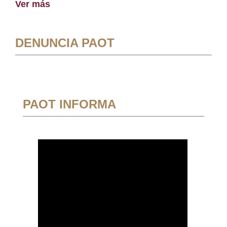
Ver más
DENUNCIA PAOT
PAOT INFORMA