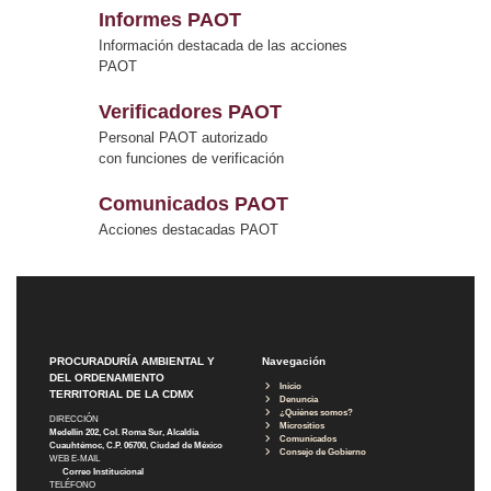
Informes PAOT
Información destacada de las acciones
PAOT
Verificadores PAOT
Personal PAOT autorizado
con funciones de verificación
Comunicados PAOT
Acciones destacadas PAOT
PROCURADURÍA AMBIENTAL Y
Navegación
DEL ORDENAMIENTO
Inicio
TERRITORIAL DE LA CDMX
Denuncia
¿Quiénes somos?
DIRECCIÓN
Micrositios
Medellín 202, Col. Roma Sur, Alcaldía
Comunicados
Cuauhtémoc, C.P. 06700, Ciudad de México
Consejo de Gobierno
WEB E-MAIL
Correo Institucional
TELÉFONO