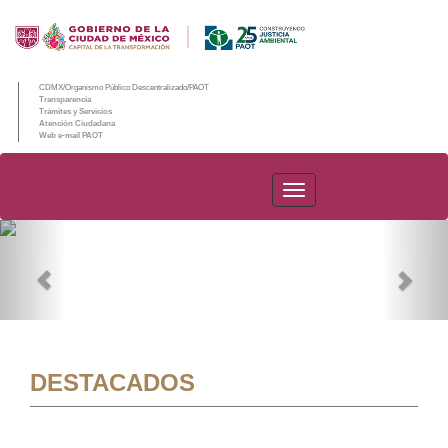
CDMX/Organismo Público Descentralizado/PAOT
Transparencia
Trámites y Servicios
Atención Ciudadana
Web e-mail PAOT
PAOT
Previous
Nex
DESTACADOS