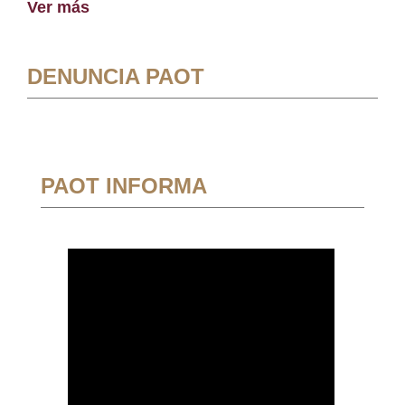
Ver más
DENUNCIA PAOT
PAOT INFORMA