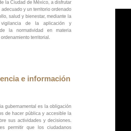
de la Ciudad de México, a disfrutar
 adecuado y un territorio ordenado
llo, salud y bienestar, mediante la
vigilancia de la aplicación y
 de la normatividad en materia
 ordenamiento territorial.
encia e información
ia gubernamental es la obligación
os de hacer pública y accesible la
bre sus actividades y decisiones.
es permitir que los ciudadanos