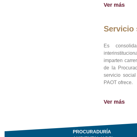
Ver más
Servicio 
Es consolid
interinstituci
imparten carre
de la Procura
servicio socia
PAOT ofrece.
Ver más
PROCURADURÍA