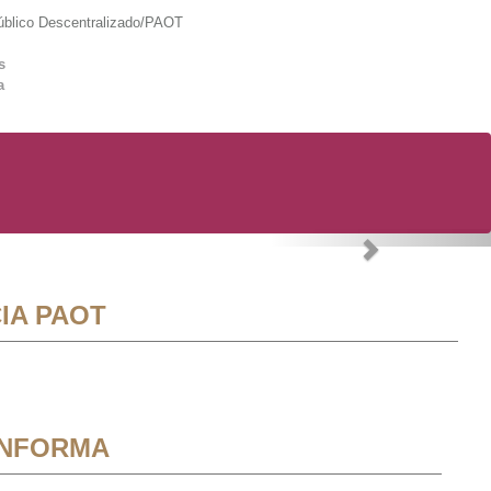
lico Descentralizado/PAOT
s
a
Next
IA PAOT
INFORMA