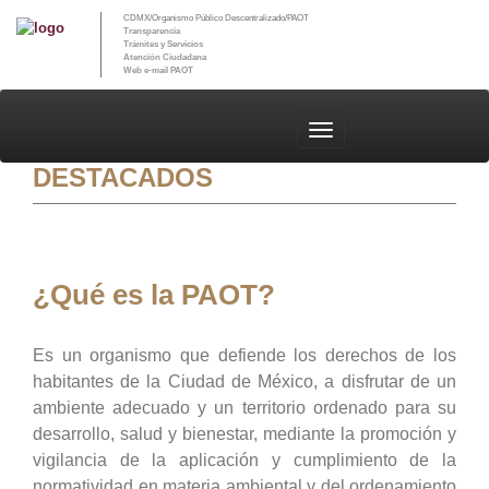
Previous
Nex
CDMX/Organismo Público Descentralizado/PAOT
Transparencia
Trámites y Servicios
Atención Ciudadana
Web e-mail PAOT
PAOT
DESTACADOS
¿Qué es la PAOT?
Es un organismo que defiende los derechos de los
habitantes de la Ciudad de México, a disfrutar de un
ambiente adecuado y un territorio ordenado para su
desarrollo, salud y bienestar, mediante la promoción y
vigilancia de la aplicación y cumplimiento de la
normatividad en materia ambiental y del ordenamiento