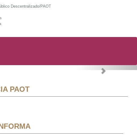
lico Descentralizado/PAOT
s
a
Next
IA PAOT
INFORMA