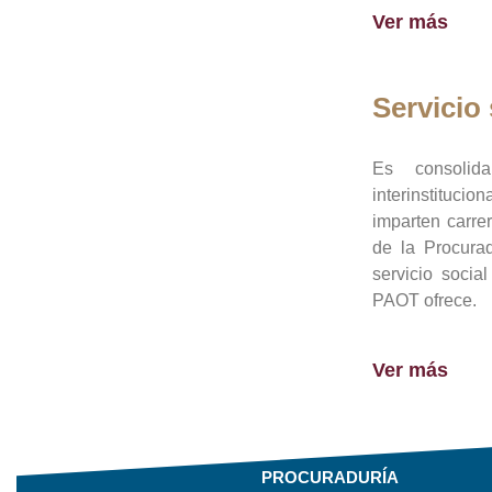
Ver más
Servicio 
Es consolid
interinstituci
imparten carre
de la Procura
servicio socia
PAOT ofrece.
Ver más
PROCURADURÍA