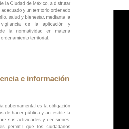
de la Ciudad de México, a disfrutar
 adecuado y un territorio ordenado
llo, salud y bienestar, mediante la
vigilancia de la aplicación y
 de la normatividad en materia
 ordenamiento territorial.
encia e información
ia gubernamental es la obligación
os de hacer pública y accesible la
bre sus actividades y decisiones.
es permitir que los ciudadanos