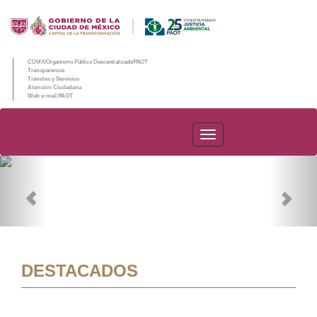
CDMX/Organismo Público Descentralizado/PAOT
Transparencia
Trámites y Servicios
Atención Ciudadana
Web e-mail PAOT
PAOT
Previous
Nex
DESTACADOS