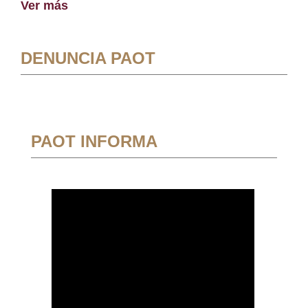
Ver más
DENUNCIA PAOT
PAOT INFORMA