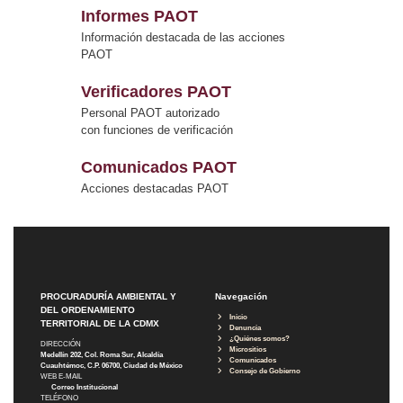
Informes PAOT
Información destacada de las acciones
PAOT
Verificadores PAOT
Personal PAOT autorizado
con funciones de verificación
Comunicados PAOT
Acciones destacadas PAOT
PROCURADURÍA AMBIENTAL Y
Navegación
DEL ORDENAMIENTO
Inicio
TERRITORIAL DE LA CDMX
Denuncia
¿Quiénes somos?
DIRECCIÓN
Micrositios
Medellín 202, Col. Roma Sur, Alcaldía
Comunicados
Cuauhtémoc, C.P. 06700, Ciudad de México
Consejo de Gobierno
WEB E-MAIL
Correo Institucional
TELÉFONO