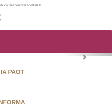
lico Descentralizado/PAOT
s
a
Next
IA PAOT
INFORMA