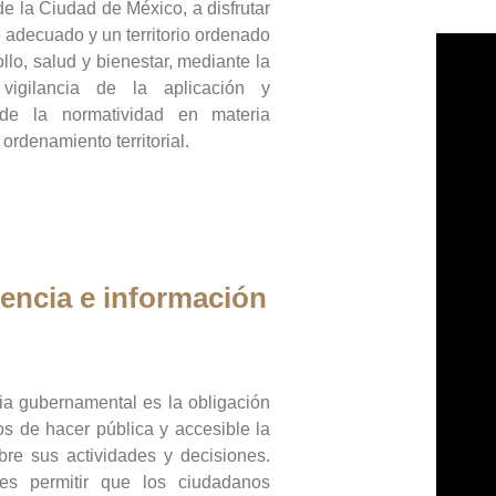
de la Ciudad de México, a disfrutar
 adecuado y un territorio ordenado
llo, salud y bienestar, mediante la
vigilancia de la aplicación y
 de la normatividad en materia
 ordenamiento territorial.
encia e información
ia gubernamental es la obligación
os de hacer pública y accesible la
bre sus actividades y decisiones.
es permitir que los ciudadanos