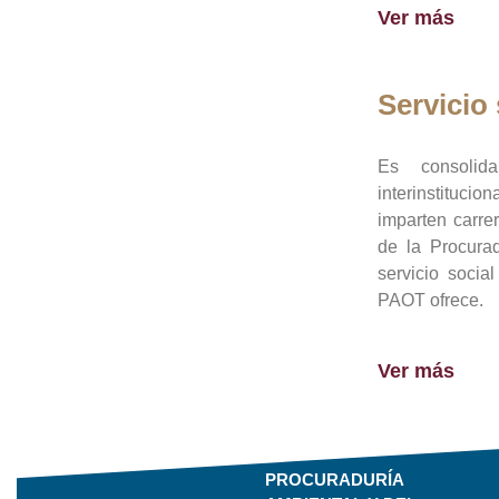
Ver más
Servicio 
Es consolid
interinstituci
imparten carre
de la Procura
servicio socia
PAOT ofrece.
Ver más
PROCURADURÍA