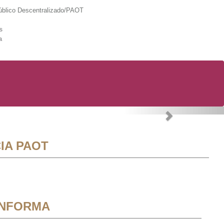
lico Descentralizado/PAOT
s
a
Next
IA PAOT
INFORMA