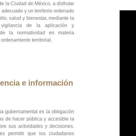
de la Ciudad de México, a disfrutar
 adecuado y un territorio ordenado
llo, salud y bienestar, mediante la
vigilancia de la aplicación y
 de la normatividad en materia
 ordenamiento territorial.
encia e información
ia gubernamental es la obligación
os de hacer pública y accesible la
bre sus actividades y decisiones.
es permitir que los ciudadanos