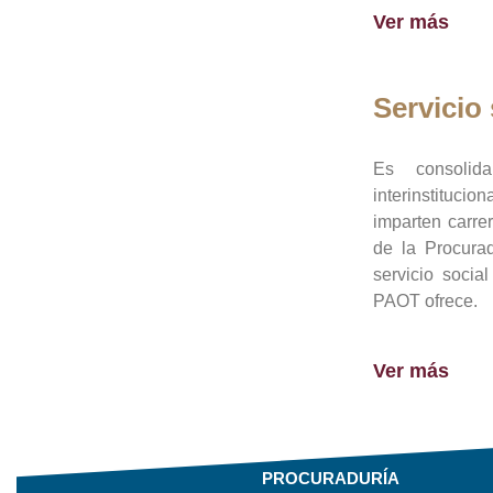
Ver más
Servicio 
Es consolid
interinstituci
imparten carre
de la Procura
servicio socia
PAOT ofrece.
Ver más
PROCURADURÍA