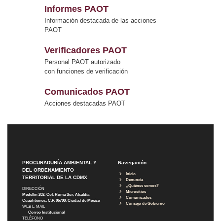
Informes PAOT
Información destacada de las acciones
PAOT
Verificadores PAOT
Personal PAOT autorizado
con funciones de verificación
Comunicados PAOT
Acciones destacadas PAOT
PROCURADURÍA AMBIENTAL Y
Navegación
DEL ORDENAMIENTO
Inicio
TERRITORIAL DE LA CDMX
Denuncia
¿Quiénes somos?
DIRECCIÓN
Micrositios
Medellín 202, Col. Roma Sur, Alcaldía
Comunicados
Cuauhtémoc, C.P. 06700, Ciudad de México
Consejo de Gobierno
WEB E-MAIL
Correo Institucional
TELÉFONO