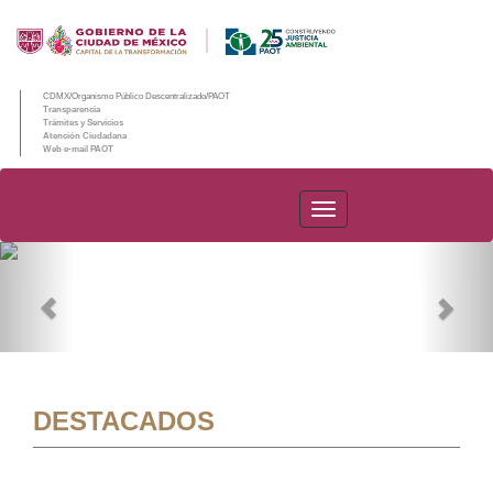
CDMX/Organismo Público Descentralizado/PAOT
Transparencia
Trámites y Servicios
Atención Ciudadana
Web e-mail PAOT
PAOT
Previous
Nex
DESTACADOS