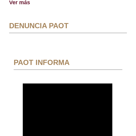
Ver más
DENUNCIA PAOT
PAOT INFORMA