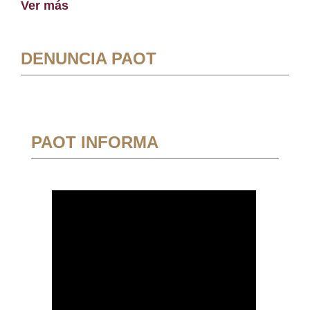
Ver más
DENUNCIA PAOT
PAOT INFORMA