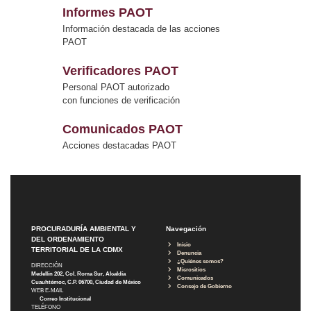
Informes PAOT
Información destacada de las acciones
PAOT
Verificadores PAOT
Personal PAOT autorizado
con funciones de verificación
Comunicados PAOT
Acciones destacadas PAOT
PROCURADURÍA AMBIENTAL Y
Navegación
DEL ORDENAMIENTO
Inicio
TERRITORIAL DE LA CDMX
Denuncia
¿Quiénes somos?
DIRECCIÓN
Micrositios
Medellín 202, Col. Roma Sur, Alcaldía
Comunicados
Cuauhtémoc, C.P. 06700, Ciudad de México
Consejo de Gobierno
WEB E-MAIL
Correo Institucional
TELÉFONO