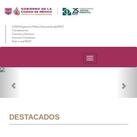
CDMX/Organismo Público Descentralizado/PAOT
Transparencia
Trámites y Servicios
Atención Ciudadana
Web e-mail PAOT
PAOT
Previous
Nex
DESTACADOS