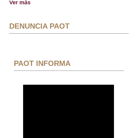
Ver más
DENUNCIA PAOT
PAOT INFORMA