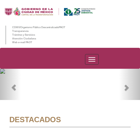
CDMX/Organismo Público Descentralizado/PAOT
Transparencia
Trámites y Servicios
Atención Ciudadana
Web e-mail PAOT
PAOT
Previous
Nex
DESTACADOS