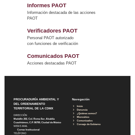
Informes PAOT
Información destacada de las acciones
PAOT
Verificadores PAOT
Personal PAOT autorizado
con funciones de verificación
Comunicados PAOT
Acciones destacadas PAOT
PROCURADURÍA AMBIENTAL Y
Navegación
DEL ORDENAMIENTO
Inicio
TERRITORIAL DE LA CDMX
Denuncia
¿Quiénes somos?
DIRECCIÓN
Micrositios
Medellín 202, Col. Roma Sur, Alcaldía
Comunicados
Cuauhtémoc, C.P. 06700, Ciudad de México
Consejo de Gobierno
WEB E-MAIL
Correo Institucional
TELÉFONO