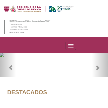
CDMX/Organismo Público Descentralizado/PAOT
Transparencia
Trámites y Servicios
Atención Ciudadana
Web e-mail PAOT
PAOT
Previous
Nex
DESTACADOS