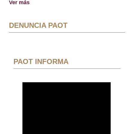
Ver más
DENUNCIA PAOT
PAOT INFORMA