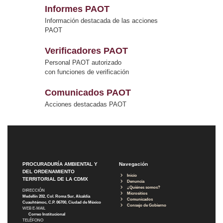
Informes PAOT
Información destacada de las acciones
PAOT
Verificadores PAOT
Personal PAOT autorizado
con funciones de verificación
Comunicados PAOT
Acciones destacadas PAOT
PROCURADURÍA AMBIENTAL Y
Navegación
DEL ORDENAMIENTO
Inicio
TERRITORIAL DE LA CDMX
Denuncia
¿Quiénes somos?
DIRECCIÓN
Micrositios
Medellín 202, Col. Roma Sur, Alcaldía
Comunicados
Cuauhtémoc, C.P. 06700, Ciudad de México
Consejo de Gobierno
WEB E-MAIL
Correo Institucional
TELÉFONO