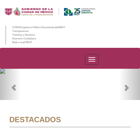
CDMX/Organismo Público Descentralizado/PAOT
Transparencia
Trámites y Servicios
Atención Ciudadana
Web e-mail PAOT
PAOT
Previous
Nex
DESTACADOS