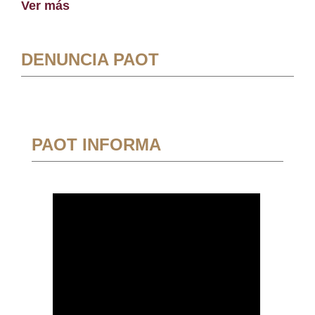
Ver más
DENUNCIA PAOT
PAOT INFORMA