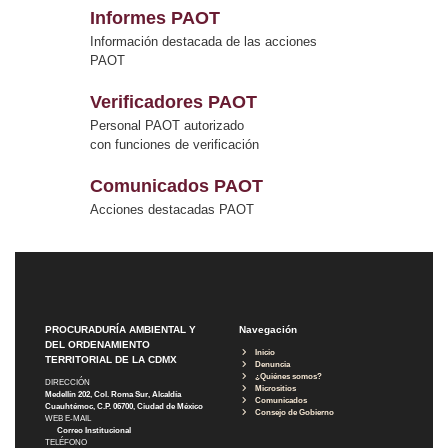
Informes PAOT
Información destacada de las acciones
PAOT
Verificadores PAOT
Personal PAOT autorizado
con funciones de verificación
Comunicados PAOT
Acciones destacadas PAOT
PROCURADURÍA AMBIENTAL Y
Navegación
DEL ORDENAMIENTO
Inicio
TERRITORIAL DE LA CDMX
Denuncia
¿Quiénes somos?
DIRECCIÓN
Micrositios
Medellín 202, Col. Roma Sur, Alcaldía
Comunicados
Cuauhtémoc, C.P. 06700, Ciudad de México
Consejo de Gobierno
WEB E-MAIL
Correo Institucional
TELÉFONO