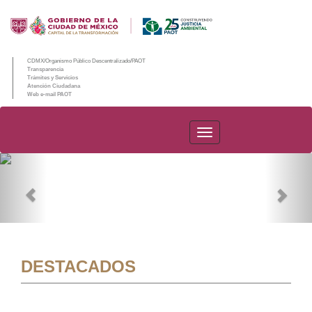
CDMX/Organismo Público Descentralizado/PAOT
Transparencia
Trámites y Servicios
Atención Ciudadana
Web e-mail PAOT
PAOT
Previous
Nex
DESTACADOS