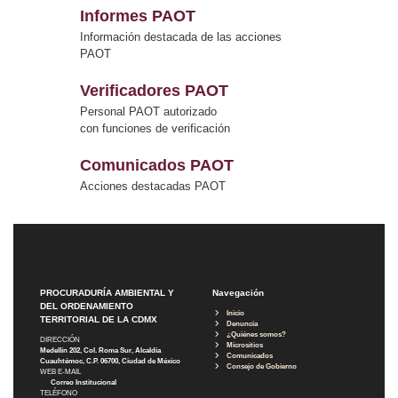
Informes PAOT
Información destacada de las acciones
PAOT
Verificadores PAOT
Personal PAOT autorizado
con funciones de verificación
Comunicados PAOT
Acciones destacadas PAOT
PROCURADURÍA AMBIENTAL Y
Navegación
DEL ORDENAMIENTO
Inicio
TERRITORIAL DE LA CDMX
Denuncia
¿Quiénes somos?
DIRECCIÓN
Micrositios
Medellín 202, Col. Roma Sur, Alcaldía
Comunicados
Cuauhtémoc, C.P. 06700, Ciudad de México
Consejo de Gobierno
WEB E-MAIL
Correo Institucional
TELÉFONO