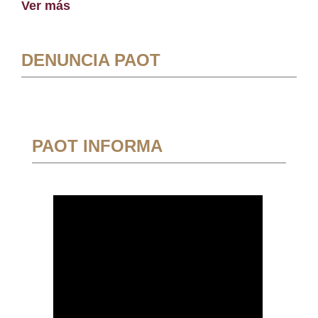
Ver más
DENUNCIA PAOT
PAOT INFORMA