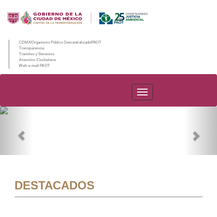
CDMX/Organismo Público Descentralizado/PAOT
Transparencia
Trámites y Servicios
Atención Ciudadana
Web e-mail PAOT
PAOT
Previous
Nex
DESTACADOS