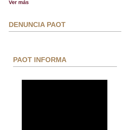
Ver más
DENUNCIA PAOT
PAOT INFORMA