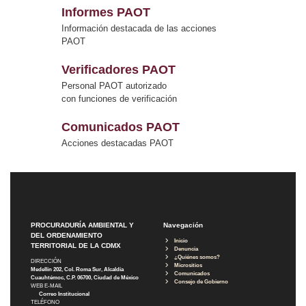
Informes PAOT
Información destacada de las acciones
PAOT
Verificadores PAOT
Personal PAOT autorizado
con funciones de verificación
Comunicados PAOT
Acciones destacadas PAOT
PROCURADURÍA AMBIENTAL Y
Navegación
DEL ORDENAMIENTO
Inicio
TERRITORIAL DE LA CDMX
Denuncia
¿Quiénes somos?
DIRECCIÓN
Micrositios
Medellín 202, Col. Roma Sur, Alcaldía
Comunicados
Cuauhtémoc, C.P. 06700, Ciudad de México
Consejo de Gobierno
WEB E-MAIL
Correo Institucional
TELÉFONO